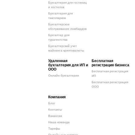
Бухгалтерия для гостиниц
и хостелов
Бухгалтерия для
таксопарков
Бухгалтерское
обслуживание ломбардов
Бухгалтер для
турагентства
Бухгалтерский учет
майнинга криптовалюты
Удаленная
Бесплатная
бухгалтерия для ИП и
регистрация бизнеса
ООО
Бесплатная регистрация
Онлайн бухгалтерия
ИП
Бесплатная регистрация
ООО
Компания
Блог
Контакты
Вакансии
Наша команда
Тарифы
Онлайн-калькулятор