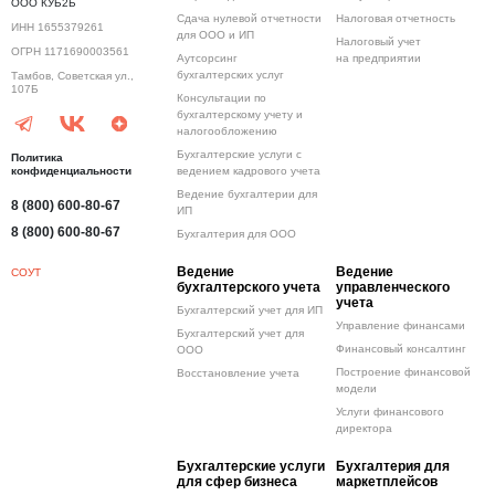
ООО КУБ2Б
Сдача нулевой отчетности
Налоговая отчетность
ИНН 1655379261
для ООО и ИП
Налоговый учет
ОГРН 1171690003561
Аутсорсинг
на предприятии
бухгалтерских услуг
Тамбов, Советская ул.,
107Б
Консультации по
бухгалтерскому учету и
налогообложению
Бухгалтерские услуги с
Политика
конфиденциальности
ведением кадрового учета
Ведение бухгалтерии для
8 (800) 600-80-67
ИП
8 (800) 600-80-67
Бухгалтерия для ООО
Ведение
Ведение
СОУТ
бухгалтерского учета
управленческого
учета
Бухгалтерский учет для ИП
Управление финансами
Бухгалтерский учет для
Финансовый консалтинг
ООО
Построение финансовой
Восстановление учета
модели
Услуги финансового
директора
Бухгалтерские услуги
Бухгалтерия для
для сфер бизнеса
маркетплейсов