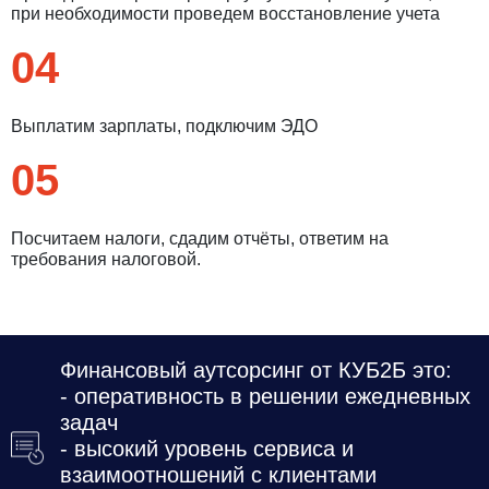
при необходимости проведем восстановление учета
04
Выплатим зарплаты, подключим ЭДО
05
Посчитаем налоги, сдадим отчёты, ответим на
требования налоговой.
Введите ваш номер телефона и мы вам
перезвоним!
Финансовый аутсорсинг от КУБ2Б это:
- оперативность в решении ежедневных
задач
Нажимая кнопку отправить я
- высокий уровень сервиса и
Принимаю
Политику конфиденциальности
взаимоотношений с клиентами