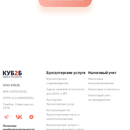
Бухгалтерские услуги
Налоговый учет
Бухгалтерское
Налоговое
сопровождение
консультирование
ООО КУБ2Б
Сдача нулевой отчетности
Налоговая отчетность
ИНН 1655379261
для ООО и ИП
Налоговый учет
ОГРН 1171690003561
Аутсорсинг
на предприятии
бухгалтерских услуг
Тамбов, Советская ул.,
107Б
Консультации по
бухгалтерскому учету и
налогообложению
Бухгалтерские услуги с
Политика
конфиденциальности
ведением кадрового учета