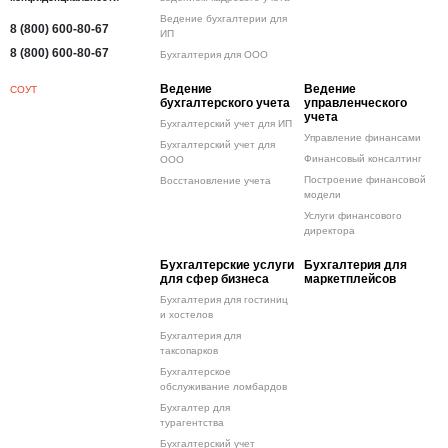
Ведение бухгалтерии для
8 (800) 600-80-67
ИП
8 (800) 600-80-67
Бухгалтерия для ООО
Ведение
Ведение
СОУТ
бухгалтерского учета
управленческого
учета
Бухгалтерский учет для ИП
Управление финансами
Бухгалтерский учет для
Финансовый консалтинг
ООО
Построение финансовой
Восстановление учета
модели
Услуги финансового
директора
Бухгалтерские услуги
Бухгалтерия для
для сфер бизнеса
маркетплейсов
Бухгалтерия для гостиниц
и хостелов
Бухгалтерия для
таксопарков
Бухгалтерское
обслуживание ломбардов
Бухгалтер для
турагентства
Бухгалтерский учет